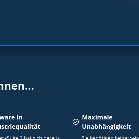
hnen...
ware in
Maximale
striequalität
Unabhängigkeit
ataSuite 2 hat sich bereits
Sie benötigen keine weit