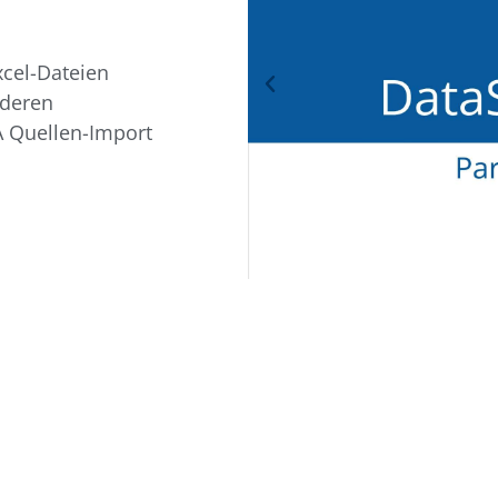
xcel-Dateien
nderen
 Quellen-Import