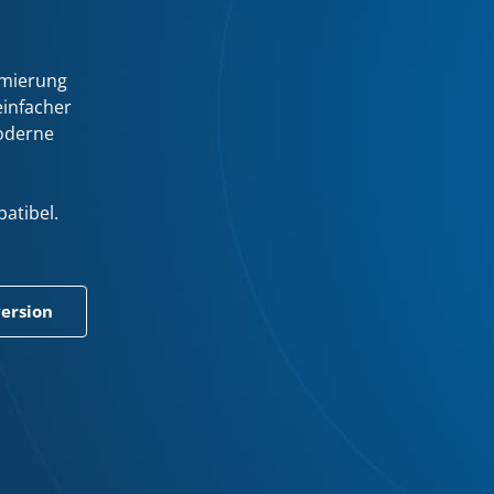
mmierung
einfacher
oderne
atibel.
version