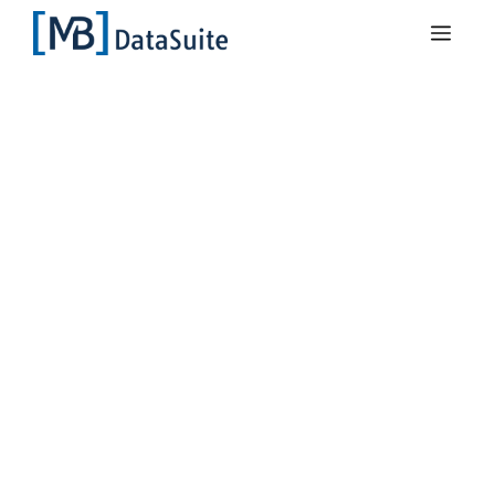
Markus Bläser
05.07.2022
Dateiverwaltung in
der DataSuite 3
Beim Arbeiten mit einer großen
Menge an digitalisierten
Maschinen-Daten ist es wichtig
den Überblick zu behalten. In
diesem Artikel zeigen wir Ihnen,
wie Sie schnell und dynamisch die