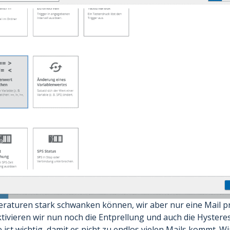
aturen stark schwanken können, wir aber nur eine Mail pr
ktivieren wir nun noch die Entprellung und auch die Hystere
 ist wichtig, damit es nicht zu endlos vielen Mails kommt. Wi