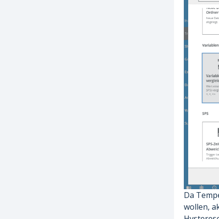
Da Temper
wollen, a
Hysterese