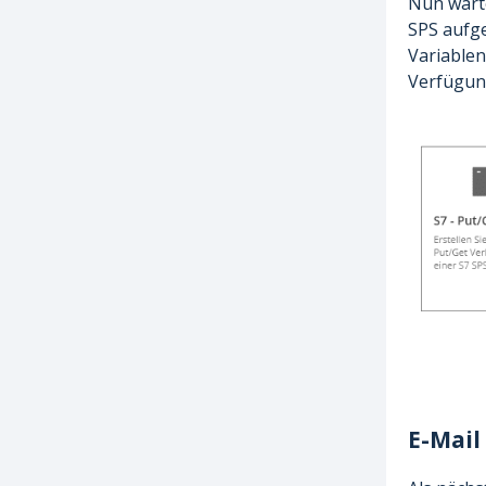
Nun wart
SPS aufge
Variablen
Verfügun
E-Mail