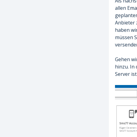
Als nächs
allen Ema
geplanten
Anbieter 
haben wir
müssen Si
versende
Gehen wir
hinzu. In
Server ist