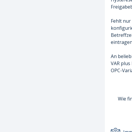
Freigabeb
Fehlt nur
konfiguri
Betreffze
eintrage
An belieb
VAR plus 
OPC-Varia
Wie fi
Imm