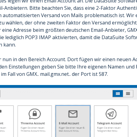
tes legen wir einen Email Account an. Die DataSuite Software
il-Anbietern. Bitte beachten Sie, dass eine 2-Faktor Authent
 automatisierten Versand von Mails problematisch ist. Wir
zu wählen, der ohne zweiten Faktor den Versand ermöglicht.
 eine Adresse beim größten deutschen Email-Anbieter, GMX
e lediglich POP3 IMAP aktivierten, damit die DataSuite Sof
n kann.
 nun in den Bereich Account. Dort fügen wir einen neuen 
 den Einstellungen geben Sie bitte Ihre eigenen Namen und 
 im Fall von GMX.. mail.gmx.net.. der Port ist 587.