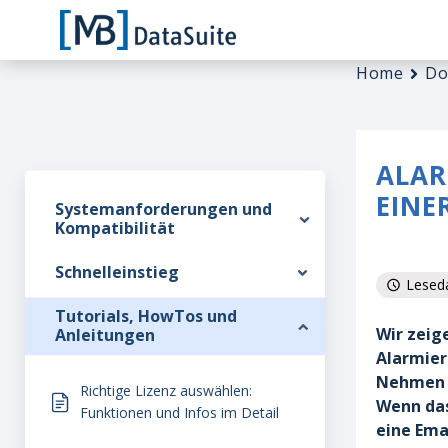
Home
Do
ALAR
EINE
Systemanforderungen und
Kompatibilität
Schnelleinstieg
Leseda
Tutorials, HowTos und
Wir zeig
Anleitungen
Alarmier
Nehmen w
Richtige Lizenz auswählen:
Wenn das
Funktionen und Infos im Detail
eine Ema