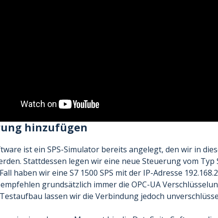
rung hinzufügen
ftware ist ein SPS-Simulator bereits angelegt, den wir in die
rden. Stattdessen legen wir eine neue Steuerung vom Typ 
all haben wir eine S7 1500 SPS mit der IP-Adresse 192.168.
 empfehlen grundsätzlich immer die OPC-UA Verschlüsselung
estaufbau lassen wir die Verbindung jedoch unverschlüssel