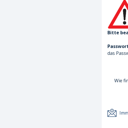
Bitte be
Passwor
das Passw
Wie fi
Imm