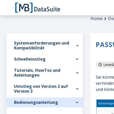
Home
Do
PAS
Systemanforderungen und
Kompatibilität
Schnelleinstieg
Leseda
Tutorials, HowTos und
Anleitungen
Sie könn
verhinder
Umstieg von Version 2 auf
und klick
Version 3
Bedienungsanleitung