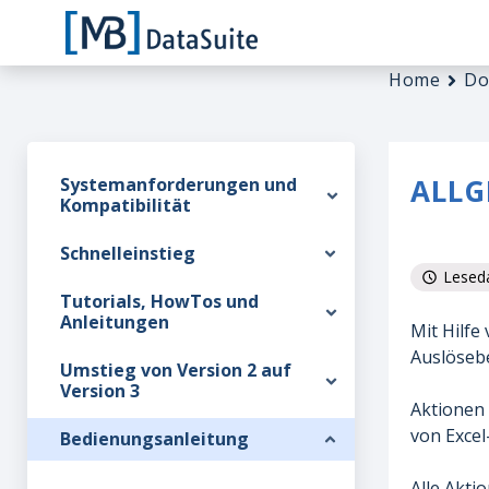
Home
Do
ALLG
Systemanforderungen und
Kompatibilität
Schnelleinstieg
Leseda
Tutorials, HowTos und
Anleitungen
Mit Hilfe
Auslöseb
Umstieg von Version 2 auf
Version 3
Aktionen 
von Excel
Bedienungsanleitung
Alle Akti