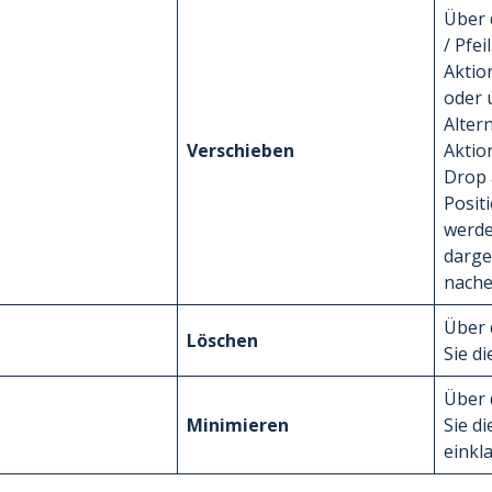
Über 
/ Pfei
Aktio
oder 
Alter
Verschieben
Aktio
Drop 
Posit
werde
darge
nache
Über 
Löschen
Sie d
Über 
Minimieren
Sie d
einkl