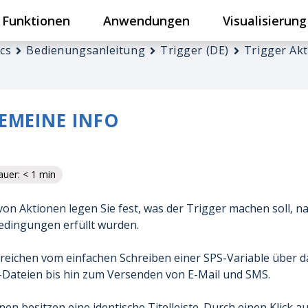
Funktionen
Anwendungen
Visualisierung
cs
Bedienungsanleitung
Trigger (DE)
Trigger Ak
EMEINE INFO
uer: < 1 min
 von Aktionen legen Sie fest, was der Trigger machen soll, 
edingungen erfüllt wurden.
reichen vom einfachen Schreiben einer SPS-Variable über 
-Dateien bis hin zum Versenden von E-Mail und SMS.
onen besitzen eine identische Titelleiste. Durch einen Klick au