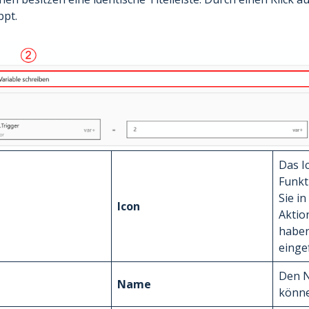
ppt.
Das I
Funkt
Sie i
Icon
Aktio
haben
einge
Den N
Name
könne