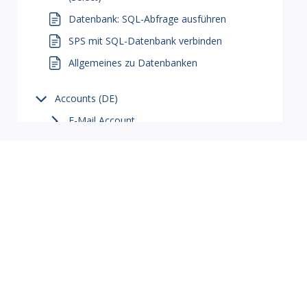
Datenbank: SQL-Abfrage ausführen
SPS mit SQL-Datenbank verbinden
Allgemeines zu Datenbanken
Accounts (DE)
E-Mail Account
SMS Account
Telegram Account
Threema Account
Geräte (Shelly)
Webserver / REST-API (DE)
MB DataSuite
Info-Portal
Allgemeine Infos Webserver/Rest-API
Startseite
Knowledge Base
Rest-API verwenden